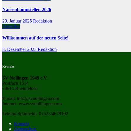
Narrenbaumstellen 2026
29. Januar 2025
Redaktion
Aktuelles
Willkommen auf der neuen Seite!
8. Dezember 2023
Redaktion
Kontakt
SV Nollingen 1949 e.V.
Postfach 1514
79615 Rheinfelden
E-mail: info@svnollingen.com
Internet: www.svnolllingen.com
Telefon Sportheim: 07623/4679102
Kontakt
Datenschutz