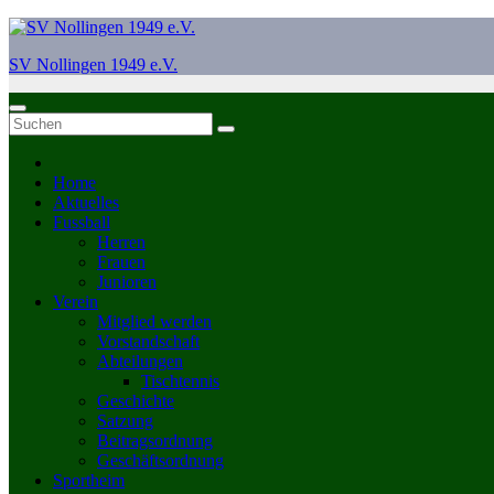
Zum
Inhalt
SV Nollingen 1949 e.V.
springen
Home
Aktuelles
Fussball
Herren
Frauen
Junioren
Verein
Mitglied werden
Vorstandschaft
Abteilungen
Tischtennis
Geschichte
Satzung
Beitragsordnung
Geschäftsordnung
Sportheim