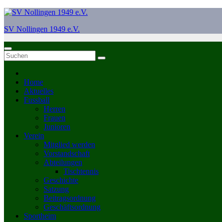
Zum
Inhalt
SV Nollingen 1949 e.V.
springen
Home
Aktuelles
Fussball
Herren
Frauen
Junioren
Verein
Mitglied werden
Vorstandschaft
Abteilungen
Tischtennis
Geschichte
Satzung
Beitragsordnung
Geschäftsordnung
Sportheim