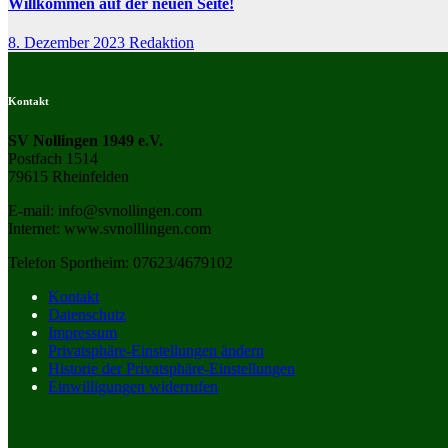
Willkommen auf der neuen Seite!
8. Dezember 2023
Redaktion
Kontakt
SV Nollingen 1949 e.V.
Postfach 1514
79615 Rheinfelden
E-mail: info@svnollingen.com
Internet: www.svnolllingen.com
Telefon Sportheim: 07623/4679102
Kontakt
Datenschutz
Impressum
Privatsphäre-Einstellungen ändern
Historie der Privatsphäre-Einstellungen
Einwilligungen widerrufen