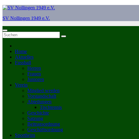
Zum
Inhalt
SV Nollingen 1949 e.V.
springen
Home
Aktuelles
Fussball
Herren
Frauen
Junioren
Verein
Mitglied werden
Vorstandschaft
Abteilungen
Tischtennis
Geschichte
Satzung
Beitragsordnung
Geschäftsordnung
Sportheim